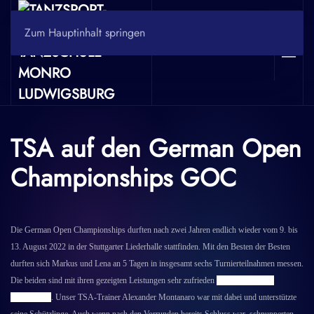
Zum Hauptinhalt springen
TSA auf den German Open
Championships GOC
Die German Open Championships durften nach zwei Jahren endlich wieder vom 9. bis
13. August 2022 in der Stuttgarter Liederhalle stattfinden. Mit den Besten der Besten
durften sich Markus und Lena an 5 Tagen in insgesamt sechs Turnierteilnahmen messen.
Die beiden sind mit ihren gezeigten Leistungen sehr zufrieden
und genossen die
Atmosphäre
. Unser TSA-Trainer Alexander Montanaro war mit dabei und unterstützte